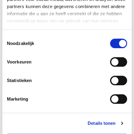
partners kunnen deze gegevens combineren met andere
Ons gewaardeerd
cliënteel
bestaat uit
kleine en
informatie die u aan ze heeft verstrekt of die ze hebben
middelgrote bedrijven
in de meest uiteenlopende
verzameld op basis van uw gebruik van hun services.
sectoren. Wij delen met de meerderheid van onze klanten
de intentie om gericht en duurzaam te groeien.
Toestemmingsselectie
Noodzakelijk
Voorkeuren
Statistieken
Marketing
Details tonen
Op zoek naar iemand die