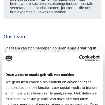
betrouwbare sociale verzekeringsfondsen, sociale
secretariaten, notariskantoren, juristen,… die ons
hun expertise al bewezen hebben.
Ons team
Ons
team
kan zich beroepen op
jarenlange ervaring in
de accountancy-sector
en helpt u graag verder:
Liesbeth
Karolien
Isabelle
Jens
Deze website maakt gebruik van cookies
Xander
Katrien
We gebruiken cookies om content en advertenties te
Tom
personaliseren, om functies voor social media te bieden
en om ons websiteverkeer te analyseren. Ook delen we
informatie over uw gebruik van onze site met onze
Onze klanten
partners voor social media, adverteren en analyse. Deze