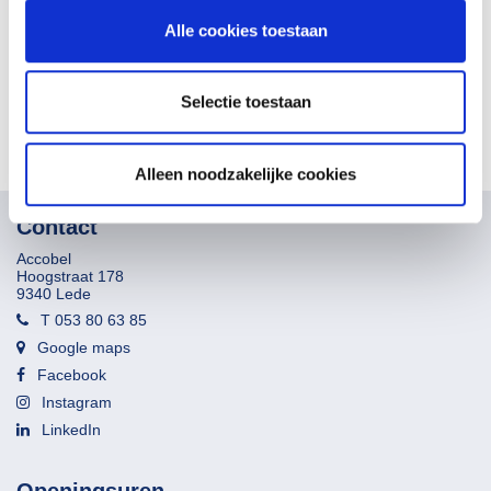
met u meedenkt?
Alle cookies toestaan
Maak nu een afspraak →
Selectie toestaan
Alleen noodzakelijke cookies
Contact
Accobel
Hoogstraat 178
9340 Lede
T 053 80 63 85
Google maps
Facebook
Instagram
LinkedIn