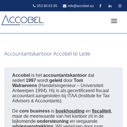
053 80 63 85
info@accobel.eu
Accountantskantoor Accobel te Lede
Accobel
is het
accountantskantoor
dat
sedert
1997
wordt
geleid
door
Tom
Walraevens
(Handelsingenieur – Universiteit
Antwerpen 1994). Hij is als gecertificeerd fiscaal
accountant aangesloten bij ITAA (Institute for Tax
Advisors & Accountants).
De
core business
is
boekhouding
en
fiscaliteit
,
maar de meerwaarde van het kantoor zit in de
bijkomende
ondersteuning
en vergaande
adviesverstrekking
. Wij verwijzen door naar