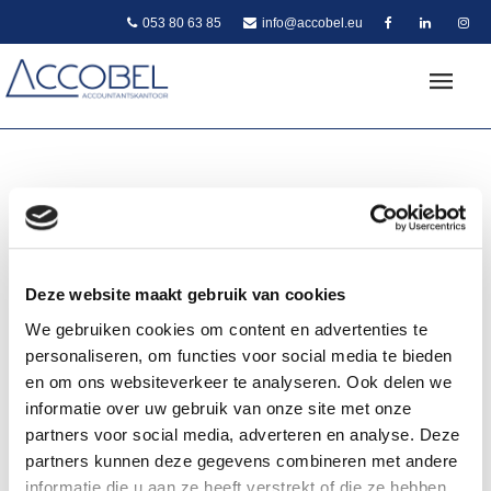
053 80 63 85
info@accobel.eu
Nuttige links
Hieronder vindt u enkele nuttige links:
Deze website maakt gebruik van cookies
•
Controle geldig BTW-nummer (EU)
We gebruiken cookies om content en advertenties te
•
Opzoeken ondernemingsnummer KBO
•
Opzoeken publicaties Belgisch Staatsblad
personaliseren, om functies voor social media te bieden
•
Inhoudingsplicht RSZ – FOD Financiën
en om ons websiteverkeer te analyseren. Ook delen we
•
ITAA
informatie over uw gebruik van onze site met onze
•
MyPension.be
•
MyMinfin
partners voor social media, adverteren en analyse. Deze
•
Aanvraag nieuwe pincode identiteitskaart
partners kunnen deze gegevens combineren met andere
•
Huurindexatie
informatie die u aan ze heeft verstrekt of die ze hebben